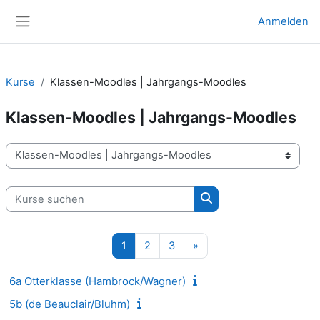
Zum Hauptinhalt
Anmelden
Website-Übersicht
Kurse
Klassen-Moodles | Jahrgangs-Moodles
Klassen-Moodles | Jahrgangs-Moodles
Kursbereiche
Kurse suchen
Kurse suchen
Seite 1
Seite 2
Seite 3
Nächste Seite
1
2
3
»
6a Otterklasse (Hambrock/Wagner)
5b (de Beauclair/Bluhm)